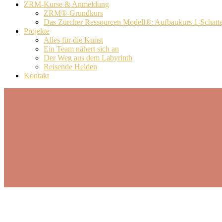
ZRM-Kurse & Anmeldung
ZRM®-Grundkurs
Das Zürcher Ressourcen Modell®: Aufbaukurs 1-Schatt
Projekte
Alles für die Kunst
Ein Team nähert sich an
Der Weg aus dem Labyrinth
Reisende Helden
Kontakt