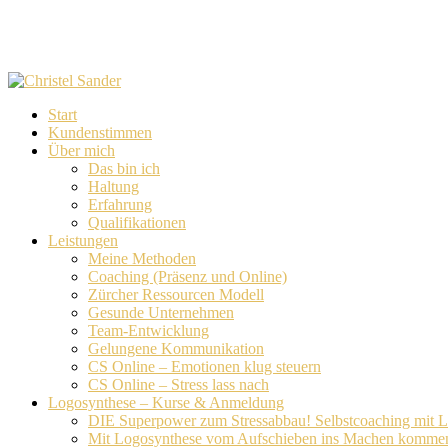
Skip
to
main
content
Menu
Start
Kundenstimmen
Über mich
Das bin ich
Haltung
Erfahrung
Qualifikationen
Leistungen
Meine Methoden
Coaching (Präsenz und Online)
Zürcher Ressourcen Modell
Gesunde Unternehmen
Team-Entwicklung
Gelungene Kommunikation
CS Online – Emotionen klug steuern
CS Online – Stress lass nach
Logosynthese – Kurse & Anmeldung
DIE Superpower zum Stressabbau! Selbstcoaching mit 
Mit Logosynthese vom Aufschieben ins Machen komme