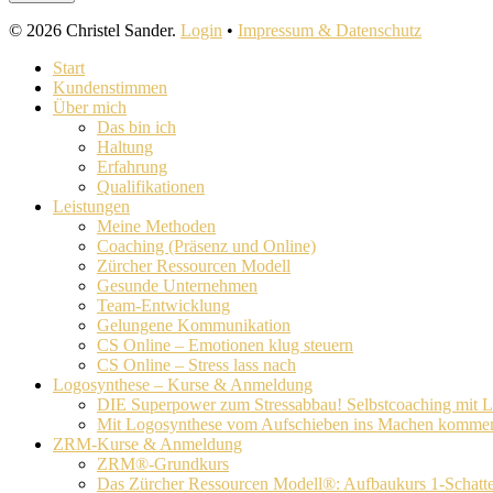
© 2026 Christel Sander.
Login
•
Impressum & Datenschutz
Close
Start
Menu
Kundenstimmen
Über mich
Das bin ich
Haltung
Erfahrung
Qualifikationen
Leistungen
Meine Methoden
Coaching (Präsenz und Online)
Zürcher Ressourcen Modell
Gesunde Unternehmen
Team-Entwicklung
Gelungene Kommunikation
CS Online – Emotionen klug steuern
CS Online – Stress lass nach
Logosynthese – Kurse & Anmeldung
DIE Superpower zum Stressabbau! Selbstcoaching mit 
Mit Logosynthese vom Aufschieben ins Machen komme
ZRM-Kurse & Anmeldung
ZRM®-Grundkurs
Das Zürcher Ressourcen Modell®: Aufbaukurs 1-Schatt