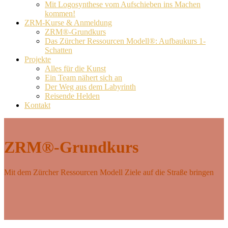
Mit Logosynthese vom Aufschieben ins Machen
kommen!
ZRM-Kurse & Anmeldung
ZRM®-Grundkurs
Das Zürcher Ressourcen Modell®: Aufbaukurs 1-
Schatten
Projekte
Alles für die Kunst
Ein Team nähert sich an
Der Weg aus dem Labyrinth
Reisende Helden
Kontakt
ZRM®-Grundkurs
Mit dem Zürcher Ressourcen Modell Ziele auf die Straße bringen