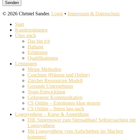
© 2026 Christel Sander.
Login
•
Impressum & Datenschutz
Close
Start
Menu
Kundenstimmen
Über mich
Das bin ich
Haltung
Erfahrung
Qualifikationen
Leistungen
Meine Methoden
Coaching (Präsenz und Online)
Zürcher Ressourcen Modell
Gesunde Unternehmen
Team-Entwicklung
Gelungene Kommunikation
CS Online – Emotionen klug steuern
CS Online – Stress lass nach
Logosynthese – Kurse & Anmeldung
DIE Superpower zum Stressabbau! Selbstcoaching mit
Logosynthese
Mit Logosynthese vom Aufschieben ins Machen
kommen!