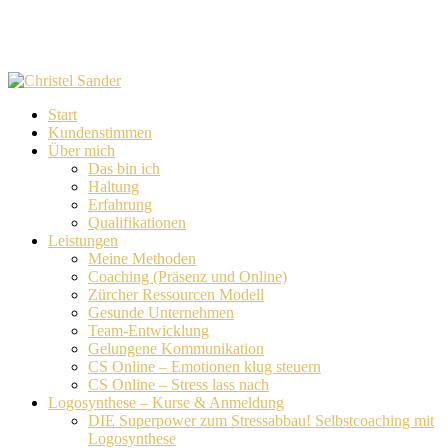
Skip
to
main
content
Menu
Start
Kundenstimmen
Über mich
Das bin ich
Haltung
Erfahrung
Qualifikationen
Leistungen
Meine Methoden
Coaching (Präsenz und Online)
Zürcher Ressourcen Modell
Gesunde Unternehmen
Team-Entwicklung
Gelungene Kommunikation
CS Online – Emotionen klug steuern
CS Online – Stress lass nach
Logosynthese – Kurse & Anmeldung
DIE Superpower zum Stressabbau! Selbstcoaching mit
Logosynthese